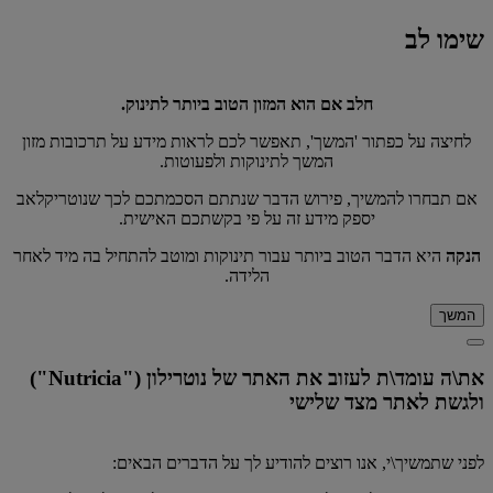
שימו לב
חלב אם הוא המזון הטוב ביותר לתינוק.
לחיצה על כפתור 'המשך', תאפשר לכם לראות מידע על תרכובות מזון
המשך לתינוקות ולפעוטות.
אם תבחרו להמשיך, פירוש הדבר שנתתם הסכמתכם לכך שנוטריקלאב
יספק מידע זה על פי בקשתכם האישית.
הנקה
היא הדבר הטוב ביותר עבור תינוקות ומוטב להתחיל בה מיד לאחר
הלידה.
המשך
את\ה עומד\ת לעזוב את האתר של נוטרילון ("Nutricia")
ולגשת לאתר מצד שלישי
לפני שתמשיך\י, אנו רוצים להודיע ​​לך על הדברים הבאים: