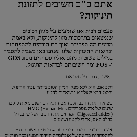
אתם כ"כ חשובים לתזונת
תינוקות?
פעמים רבות אנו שומעים על מגוון רכיבים
שנמצאים בתרכובות מזון לתינוקות, ולא באמת
מבינים מה תפקידם ואיך הם תורמים להתפתחות
ובריאות התינוקות שלנו. אנחנו כאן בשביל להסביר
במילים פשוטות מהם אוליגוסכרידים מסוג GOS
ו- FOS ומה חשיבותם לבריאות התינוק.​
ראשית, נדבר על חלב אם.
חלב אם​, הוא ללא ספק, המזון הטוב ביותר עבור התינוק,
והסטנדרט שאליו אנו שואפים להגיע.
כשחקרו את הרכב חלב האם התגלה כי ישנם מאות סוגים
שונים של אוליגוסכרידים HMO (Human Milk
Oligosaccharides ) המהווים את הרכיב השלישי בגודלו
בחלב האם, אחרי לקטוז ושומנים.
אוליגוסכרידים הינם רכיבים פרה- ביוטיים אשר תורמים
להתפתחות בריאה של אוכלוסיית חיידקי המעי ובכך תורמים