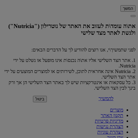
המשך
את\ה עומד\ת לעזוב את האתר של נוטרילון ("Nutricia")
ולגשת לאתר מצד שלישי
לפני שתמשיך\י, אנו רוצים להודיע ​​לך על הדברים הבאים:
1. אתר הצד השלישי אליו את\ה נכנס\ת אינו מופעל או נשלט על ידי
Nutricia.
2. Nutricia אינה אחראית לתוכן, לשירותים או למוצרים המוצעים על ידי
אתר הצד השלישי.
3. כל עסקאות או אינטרקציות שיש לך באתר הצד השלישי הן אך ורק
בינך לבין הצד השלישי.
להמשיך
ביטול
מוצרים
תקנון האתר
מדיניות פרטיות
הצהרת נגישות
הצהרת עוגיות
צרו קשר