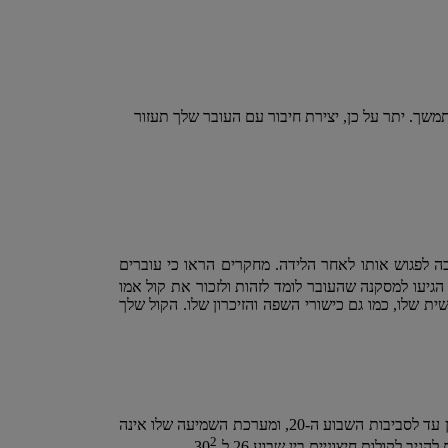
תמשך. יתר על כן, יצירת חיבור עם העובר שלך תעזור
ה לפגוש אותו לאחר הלידה. מחקרים הראו כי עוברים
 הגיעו למסקנה שהעובר לומד לזהות ולזכור את קול אמו
שלו, כמו גם כישורי השפה והזיכרון שלו. הקול שלך
למרות שהדיבור אל העובר בשלבים מוקדמים יותר של ההיריון עשוי לעזור לך לחוש קרבה אליו, האוזניים שלו אינן מתפתחות במלואן עד לסביבות השבוע ה-20, ומערכת השמיעה שלו אינה
2
.