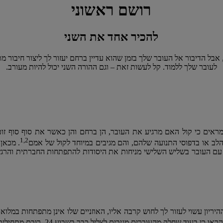
רושם ראשוני
להכיר אחד את השני
אבל הדיבור אל העובר שלך בזמן שהוא עדיין ברחם יעזור לך ליצור חיבור מ
לעובר שלך ללמוד. קל לעשות זאת – וגם ההורה השני יכול להיות מעורב.
אים כי קול האם מרגיע את העובר, הן ברחם והן כאשר את סוף סוף זוכ
1,2
ב הלב או בדפוסי התנועה שלהם, והם מגיבים במיוחד לקול של אמם
. מכאן
ם העובר בשליש השלישי מניחות את היסודות להתפתחות החברתית והרגשית 
עוד שחלק מהעוברים מגיבים לצליל כבר בשבוע 24, רובם מתחילים להגיב לקולות חיצוניים בין שבוע 26 ל-30