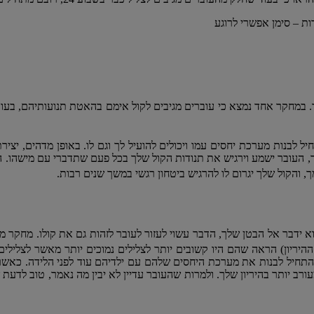
ת – סימן אפשרי לרוגע
במחקר אחד נמצא כי עוברים מגיבים לקול אימם בהאטת תנועותיהם, בעוד
ל לבנות מערכת יחסים עמו ויכולים להועיל לך וגם לו. באופן מדהים, יציר
, העובר ישמע וירגיש את תנודות הקול שלך בכל פעם שתדברי עם מישהו. ה
 עמך, והקול שלך יגרום לו להרגיש ביטחון רגשי במשך שנים רבות.
 ידבר אל הבטן שלך, הדבר עשוי לעזור לעובר לזהות גם את קולו. מחקר 
יריון) הראה שהם היו קשובים יותר לצלילים נמוכים יותר מאשר לצלילים 
 להתחיל לבנות את מערכת היחסים שלהם עם ילדיהם עוד לפני הלידה. כא
 מעורב יותר בהיריון שלך. ולמרות שהעובר עדיין לא יבין מה נאמר, טוב לדע