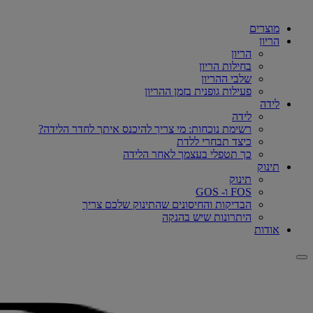
מוצרים
הריון
הריון
בחילות הריון
שלבי ההריון
פעילות גופנית בזמן ההריון
לידה
לידה
רשימת נוכחות: מי צריך להיכנס איתך לחדר הלידה?
כיצד תבחרי ללדת
כך תטפלי בעצמך לאחר הלידה
תינוק
תינוק
FOS ו- GOS
הבדיקות והחיסונים שהתינוק שלכם צריך
היתרונות שיש בהנקה
אודות